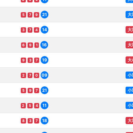
大
21
5
7
9
大
14
3
7
4
大
16
6
9
1
大
19
9
3
7
小
09
2
7
0
小
21
5
9
7
小
11
2
5
4
大
18
8
3
7