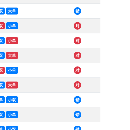
双
大单
错
双
小单
对
双
小单
对
双
大单
对
双
小单
对
双
大单
对
单
小双
错
双
小单
错
单
小双
错