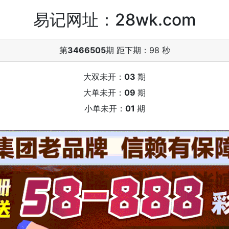
易记网址：28wk.com
第
3466505
期 距下期：
96 秒
大双未开：
03
期
大单未开：
09
期
小单未开：
01
期