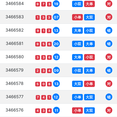
3466584
小双
大单
19
对
9
7
3
3466583
小单
大双
07
对
1
3
3
3466582
大单
小双
13
错
9
1
3
3466581
小双
大单
20
错
9
5
6
3466580
大单
小双
12
对
3
3
6
3466579
小双
大单
09
错
2
3
4
3466578
大双
小单
13
对
5
0
8
3466577
小单
大双
12
错
7
4
1
3466576
小单
大双
11
对
4
3
4