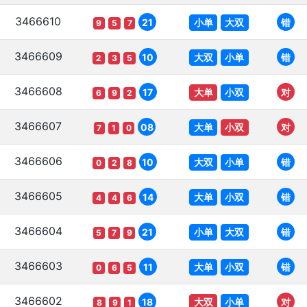
3466610
小单
大双
21
错
9
5
7
3466609
大双
小单
10
错
2
3
5
3466608
大单
小双
17
对
6
9
2
3466607
大单
小双
08
对
7
1
0
3466606
大双
小单
10
错
0
2
8
3466605
大单
小双
14
错
4
4
6
3466604
小单
大双
21
错
5
7
9
3466603
大单
小双
11
错
0
6
5
3466602
大双
小单
18
对
8
9
1