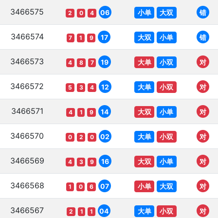
3466575
小单
大双
06
错
2
0
4
3466574
大双
小单
17
错
7
1
9
3466573
大单
小双
19
对
4
8
7
3466572
大单
小双
12
对
5
3
4
3466571
大双
小单
14
对
4
1
9
3466570
大单
小双
02
对
0
2
0
3466569
大双
小单
16
对
4
3
9
3466568
小单
大双
07
对
1
0
6
3466567
大单
小双
04
对
2
1
1