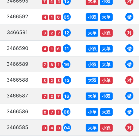
3466593
大单
小双
15
对
7
4
4
3466592
小双
大单
05
错
4
1
0
3466591
大单
小双
12
对
3
2
7
3466590
小双
大单
11
错
4
1
6
3466589
小双
大单
16
错
7
8
1
3466588
大双
小单
13
对
8
2
3
3466587
大单
小双
16
错
7
2
7
3466586
小单
大双
08
错
0
7
1
3466585
大单
小双
04
对
0
4
0