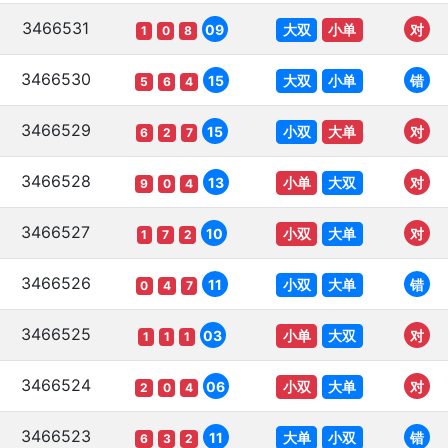
3466531
大双
小单
09
对
1
0
8
3466530
大双
小单
15
错
5
6
4
3466529
小双
大单
15
对
6
2
7
3466528
小单
大双
13
对
9
0
4
3466527
小双
大单
10
对
1
7
2
3466526
小双
大单
11
错
0
4
7
3466525
小单
大双
03
对
1
1
1
3466524
小双
大单
06
对
2
0
4
3466523
大单
小双
11
错
6
3
2