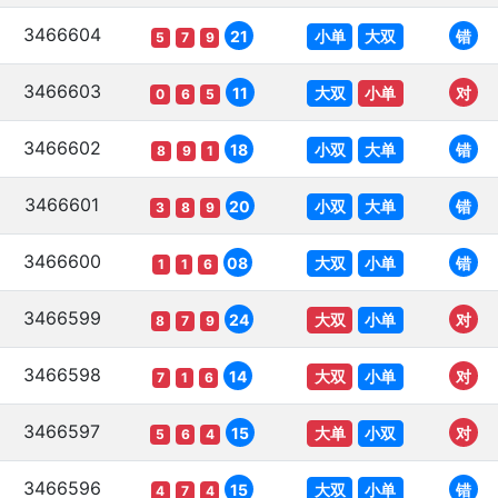
3466604
小单
大双
21
错
5
7
9
3466603
大双
小单
11
对
0
6
5
3466602
小双
大单
18
错
8
9
1
3466601
小双
大单
20
错
3
8
9
3466600
大双
小单
08
错
1
1
6
3466599
大双
小单
24
对
8
7
9
3466598
大双
小单
14
对
7
1
6
3466597
大单
小双
15
对
5
6
4
3466596
大双
小单
15
错
4
7
4