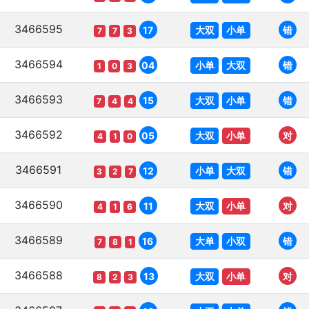
3466595
大双
小单
17
错
7
7
3
3466594
小单
大双
04
错
1
0
3
3466593
大双
小单
15
错
7
4
4
3466592
大双
小单
05
对
4
1
0
3466591
小单
大双
12
错
3
2
7
3466590
大双
小单
11
对
4
1
6
3466589
大单
小双
16
错
7
8
1
3466588
大双
小单
13
对
8
2
3