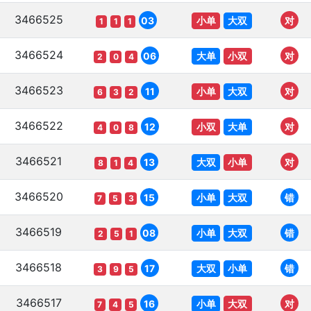
3466525
小单
大双
03
对
1
1
1
3466524
大单
小双
06
对
2
0
4
3466523
小单
大双
11
对
6
3
2
3466522
小双
大单
12
对
4
0
8
3466521
大双
小单
13
对
8
1
4
3466520
小单
大双
15
错
7
5
3
3466519
小单
大双
08
错
2
5
1
3466518
大双
小单
17
错
3
9
5
3466517
小单
大双
16
对
7
4
5