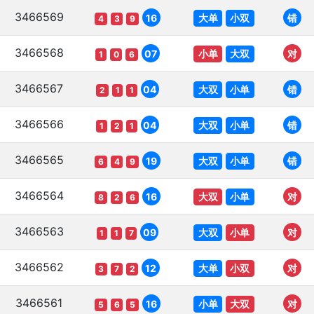
3466569
大单
小双
16
错
4
3
9
3466568
小单
大双
07
对
1
0
6
3466567
大双
小单
04
错
2
1
1
3466566
大双
小单
04
错
1
2
1
3466565
大双
小单
19
错
6
4
9
3466564
大双
小单
16
对
8
2
6
3466563
大双
小单
09
对
1
1
7
3466562
大单
小双
12
对
3
7
2
3466561
小单
大双
16
对
5
6
5