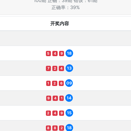
100
期 正确：
39
期 错误：
61
期
正确率：
39
%
开奖内容
18
5
4
9
13
7
2
4
09
1
2
6
14
9
4
1
15
2
4
9
18
8
8
2