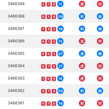
3466389
11
虎
对
2
1
8
3466388
09
和
错
0
1
8
3466387
18
和
错
7
8
3
3466386
15
龙
对
9
1
5
3466385
07
虎
错
5
0
2
3466384
21
虎
对
6
7
8
3466383
16
虎
对
1
6
9
3466382
20
和
错
9
7
4
3466381
19
和
对
6
7
6