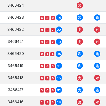
3466424
和
3466423
14
和
错
6
8
0
3466422
22
龙
对
9
6
7
3466421
19
龙
对
9
8
2
3466420
05
和
错
0
1
4
3466419
11
和
错
0
8
3
3466418
15
龙
对
6
9
0
3466417
09
龙
错
3
0
6
3466416
14
虎
对
2
9
3