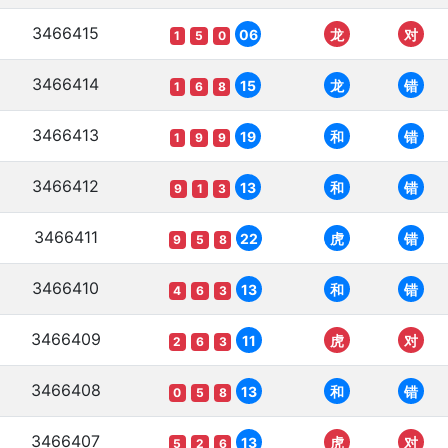
3466415
06
龙
对
1
5
0
3466414
15
龙
错
1
6
8
3466413
19
和
错
1
9
9
3466412
13
和
错
9
1
3
3466411
22
虎
错
9
5
8
3466410
13
和
错
4
6
3
3466409
11
虎
对
2
6
3
3466408
13
和
错
0
5
8
3466407
13
虎
对
5
2
6