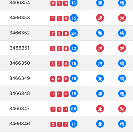
3466354
16
和
错
9
1
6
3466353
15
虎
对
4
5
6
3466352
24
和
错
7
8
9
3466351
12
虎
对
4
2
6
3466350
16
虎
错
8
2
6
3466349
15
龙
错
4
6
5
3466348
18
和
错
0
9
9
3466347
08
龙
对
7
1
0
3466346
11
龙
错
3
1
7