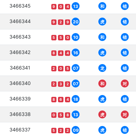
3466345
13
和
错
9
0
4
3466344
20
虎
错
9
2
9
3466343
10
和
错
5
5
0
3466342
16
虎
错
8
4
4
3466341
07
龙
错
2
0
5
3466340
07
和
对
2
3
2
3466339
18
虎
错
8
6
4
3466338
13
虎
对
0
5
8
3466337
09
虎
错
5
2
2