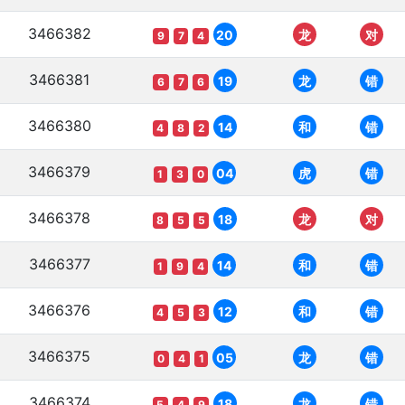
3466382
20
龙
对
9
7
4
3466381
19
龙
错
6
7
6
3466380
14
和
错
4
8
2
3466379
04
虎
错
1
3
0
3466378
18
龙
对
8
5
5
3466377
14
和
错
1
9
4
3466376
12
和
错
4
5
3
3466375
05
龙
错
0
4
1
3466374
18
龙
错
5
4
9