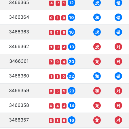
3466365
12
虎
错
4
7
1
3466364
10
和
错
0
1
9
3466363
16
虎
错
9
1
6
3466362
10
虎
对
3
3
4
3466361
20
龙
对
7
9
4
3466360
02
和
错
1
1
0
3466359
23
和
对
9
5
9
3466358
14
龙
对
6
4
4
3466357
16
龙
对
8
3
5