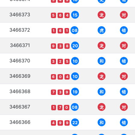
3466373
15
龙
对
5
6
4
3466372
08
虎
错
1
6
1
3466371
20
龙
对
9
3
8
3466370
10
和
错
3
2
5
3466369
10
龙
对
6
0
4
3466368
19
和
错
7
3
9
3466367
08
龙
对
1
7
0
3466366
22
和
错
4
9
9