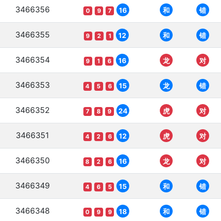
3466356
16
和
错
0
9
7
3466355
12
和
错
9
2
1
3466354
16
龙
对
9
1
6
3466353
15
龙
错
4
5
6
3466352
24
虎
对
7
8
9
3466351
12
虎
对
4
2
6
3466350
16
龙
对
8
2
6
3466349
15
和
错
4
6
5
3466348
18
和
错
0
9
9