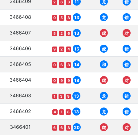
3466409
11
龙
错
2
6
3
3466408
13
龙
错
0
5
8
3466407
13
虎
对
5
2
6
3466406
15
虎
错
9
2
4
3466405
14
和
错
0
6
8
3466404
18
虎
对
0
9
9
3466403
13
龙
错
1
3
9
3466402
13
龙
错
4
1
8
3466401
20
虎
对
6
6
8