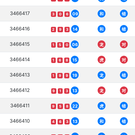
3466417
09
和
错
3
0
6
3466416
14
和
错
2
9
3
3466415
06
龙
对
1
5
0
3466414
15
虎
对
1
6
8
3466413
19
龙
错
1
9
9
3466412
13
龙
对
9
1
3
3466411
22
虎
错
9
5
8
3466410
13
和
错
4
6
3