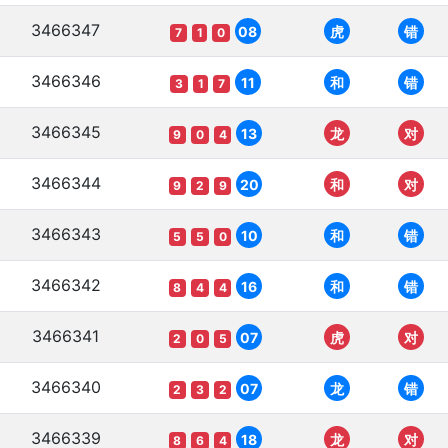
3466347
08
虎
错
7
1
0
3466346
11
和
错
3
1
7
3466345
13
龙
对
9
0
4
3466344
20
和
对
9
2
9
3466343
10
和
错
5
5
0
3466342
16
和
错
8
4
4
3466341
07
虎
对
2
0
5
3466340
07
龙
错
2
3
2
3466339
18
龙
对
8
6
4