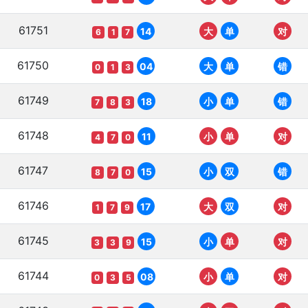
61751
14
大
单
对
6
1
7
61750
04
大
单
错
0
1
3
61749
18
小
单
错
7
8
3
61748
11
小
单
对
4
7
0
61747
15
小
双
错
8
7
0
61746
17
大
双
对
1
7
9
61745
15
小
单
对
3
3
9
61744
08
小
单
对
0
3
5