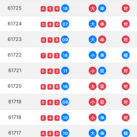
61725
18
大
单
对
4
5
9
61724
07
大
单
对
3
4
0
61723
09
大
单
对
0
1
8
61722
18
小
单
错
7
8
3
61721
11
小
双
对
5
4
2
61720
18
大
双
对
6
6
6
61719
06
小
双
对
0
4
2
61718
10
小
单
对
2
4
4
61717
10
大
单
错
4
6
0