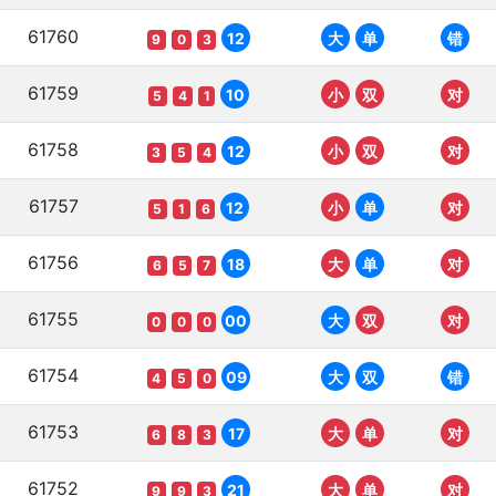
61760
12
大
单
错
9
0
3
61759
10
小
双
对
5
4
1
61758
12
小
双
对
3
5
4
61757
12
小
单
对
5
1
6
61756
18
大
单
对
6
5
7
61755
00
大
双
对
0
0
0
61754
09
大
双
错
4
5
0
61753
17
大
单
对
6
8
3
61752
21
大
单
对
9
9
3