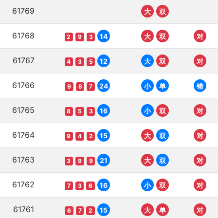
61769
大
双
61768
14
大
双
对
2
9
3
61767
12
大
双
对
4
3
5
61766
24
小
单
错
9
8
7
61765
16
小
双
对
8
5
3
61764
15
大
双
对
9
4
2
61763
21
大
双
对
3
9
9
61762
16
小
双
对
7
3
6
61761
15
大
单
对
6
7
2