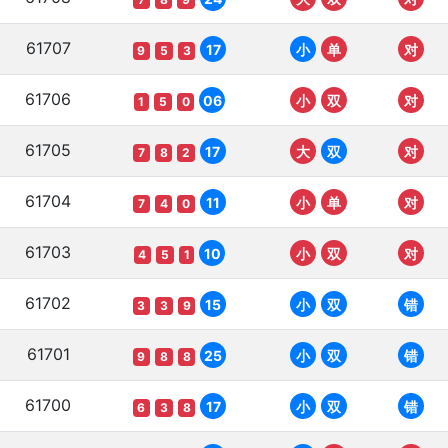
61707
17
小
单
对
9
5
3
61706
06
小
双
对
1
5
0
61705
17
大
双
对
7
8
2
61704
11
小
单
对
7
4
0
61703
10
小
双
对
4
5
1
61702
15
小
双
错
3
3
9
61701
25
小
双
错
9
8
8
61700
17
小
双
错
6
3
8