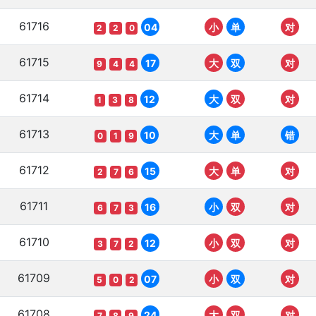
61716
04
小
单
对
2
2
0
61715
17
大
双
对
9
4
4
61714
12
大
双
对
1
3
8
61713
10
大
单
错
0
1
9
61712
15
大
单
对
2
7
6
61711
16
小
双
对
6
7
3
61710
12
小
双
对
3
7
2
61709
07
小
双
对
5
0
2
61708
24
大
双
对
7
8
9